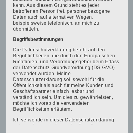
kann. Aus diesem Grund steht es jeder
betroffenen Person frei, personenbezogene
Farbe & Umformung
Daten auch auf alternativen Wegen,
beispielsweise telefonisch, an mich zu
übermitteln.
Begriffsbestimmungen
Haarfärbung
Intensive-/Tönung
Die Datenschutzerklärung beruht auf den
Begrifflichkeiten, die durch den Europäischen
Blondierung
Richtlinien- und Verordnungsgeber beim Erlass
diverse Strähnen Technik (Folien, Balayage, Ombré, …)
der Datenschutz-Grundverordnung (DS-GVO)
Dauerwelle
verwendet wurden. Meine
Datenschutzerklärung soll sowohl für die
Öffentlichkeit als auch für meine Kunden und
Geschäftspartner einfach lesbar und
verständlich sein. Um dies zu gewährleisten,
möchte ich vorab die verwendeten
Wimpern-, Augenbrauen färben
Begrifflichkeiten erläutern.
Augenbrauen zupfen/rasieren/harzen
Ich verwende in dieser Datenschutzerklärung
Wimpern- & Augenbrauenlifting
unter anderem die folgenden Begriffe: