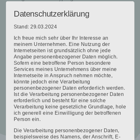
wichtig dein Styling auf deine Haarqualität
Datenschutzerklärung
anzupassen, damit du lange nach deinem Besuch
bei mir Freude damit hast.
Stand: 29.03.2024
Ein individuelles abgestimmtes Augenservice, wie
Ich freue mich sehr über Ihr Interesse an
meinem Unternehmen. Eine Nutzung der
Wimpern und Augenbrauen färben und zupfen darf
Internetseiten ist grundsätzlich ohne jede
natürlich auch nicht fehlen.
Angabe personenbezogener Daten möglich.
Sofern eine betroffene Person besondere
Ich arbeite hauptsächlich mit Schwarzkopf
Services meines Unternehmens über meine
Internetseite in Anspruch nehmen möchte,
Professional Produkten.
könnte jedoch eine Verarbeitung
personenbezogener Daten erforderlich werden.
Ist die Verarbeitung personenbezogener Daten
Gleich einen Termin vereinbaren!
erforderlich und besteht für eine solche
Verarbeitung keine gesetzliche Grundlage, hole
ich generell eine Einwilligung der betroffenen
Person ein.
Die Verarbeitung personenbezogener Daten,
beispielsweise des Namens, der Anschrift, E-